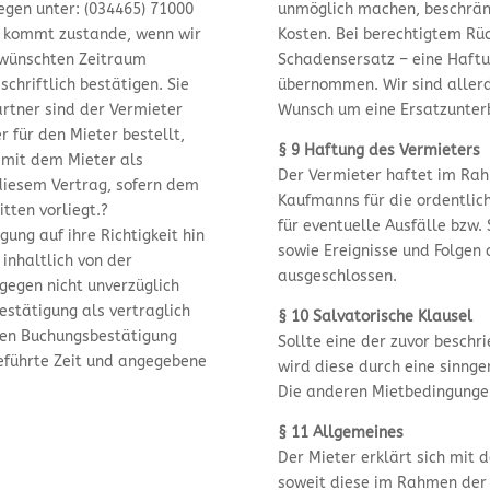
gen unter: (034465) 71000
unmöglich machen, beschränk
g kommt zustande, wenn wir
Kosten. Bei berechtigtem Rüc
ewünschten Zeitraum
Schadensersatz – eine Haftu
chriftlich bestätigen. Sie
übernommen. Wir sind allerd
rtner sind der Vermieter
Wunsch um eine Ersatzunter
r für den Mieter bestellt,
§ 9 Haftung des Vermieters
mit dem Mieter als
Der Vermieter haftet im Rah
diesem Vertrag, sofern dem
Kaufmanns für die ordentlich
tten vorliegt.?
für eventuelle Ausfälle bzw
gung auf ihre Richtigkeit hin
sowie Ereignisse und Folgen 
inhaltlich von der
ausgeschlossen.
gegen nicht unverzüglich
estätigung als vertraglich
§ 10 Salvatorische Klausel
chen Buchungsbestätigung
Sollte eine der zuvor beschr
geführte Zeit und angegebene
wird diese durch eine sinn
Die anderen Mietbedingungen
§ 11 Allgemeines
Der Mieter erklärt sich mit 
soweit diese im Rahmen der