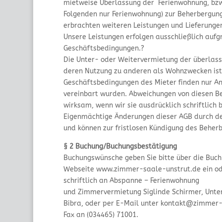
mietweise Überlassung der Ferienwohnung, bzw
Folgenden nur Ferienwohnung) zur Beherbergung
erbrachten weiteren Leistungen und Lieferungen
Unsere Leistungen erfolgen ausschließlich auf
Geschäftsbedingungen.?
Die Unter- oder Weitervermietung der überlas
deren Nutzung zu anderen als Wohnzwecken ist 
Geschäftsbedingungen des Mieter finden nur A
vereinbart wurden. Abweichungen von diesen B
wirksam, wenn wir sie ausdrücklich schriftlich 
Eigenmächtige Änderungen dieser AGB durch de
und können zur fristlosen Kündigung des Beher
§ 2 Buchung/Buchungsbestätigung
Buchungswünsche geben Sie bitte über die Buc
Webseite www.zimmer-saale-unstrut.de ein oder
schriftlich an Abspanne – Ferienwohnung
und Zimmervermietung Siglinde Schirmer, Unte
Bibra, oder per E-Mail unter kontakt@zimmer-
Fax an (034465) 71001.