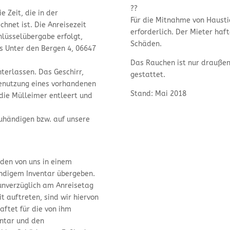
??
 Zeit, die in der
Für die Mitnahme von Hausti
hnet ist. Die Anreisezeit
erforderlich. Der Mieter haf
hlüsselübergabe erfolgt,
Schäden.
s Unter den Bergen 4, 06647
Das Rauchen ist nur draußen
terlassen. Das Geschirr,
gestattet.
 Benutzung eines vorhandenen
Stand: Mai 2018
die Mülleimer entleert und
uhändigen bzw. auf unsere
den von uns in einem
ndigem Inventar übergeben.
unverzüglich am Anreisetag
 auftreten, sind wir hiervon
aftet für die von ihm
ntar und den