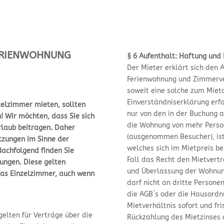
FERIENWOHNUNG
§ 6 Aufenthalt: Haftung und 
Der Mieter erklärt sich den
Ferienwohnung und Zimmerve
soweit eine solche zum Mieto
Einverständniserklärung erf
zelzimmer mieten, sollten
nur von den in der Buchung 
! Wir möchten, dass Sie sich
die Wohnung von mehr Perso
rlaub beitragen. Daher
(ausgenommen Besucher), ist 
tzungen im Sinne der
welches sich im Mietpreis b
Nachfolgend finden Sie
Fall das Recht den Mietvertr
ngen. Diese gelten
und Überlassung der Wohnung 
 das Einzelzimmer, auch wenn
darf nicht an dritte Person
die AGB´s oder die Hausordnu
Mietverhältnis sofort und fr
lten für Verträge über die
Rückzahlung des Mietzinses 