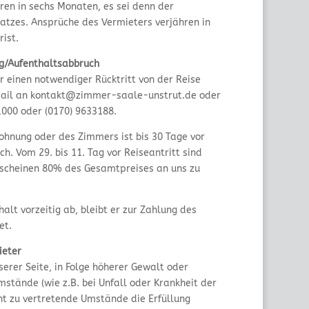
ren in sechs Monaten, es sei denn der
atzes. Ansprüche des Vermieters verjähren in
rist.
ng/Aufenthaltsabbruch
er einen notwendiger Rücktritt von der Reise
-Mail an kontakt@zimmer-saale-unstrut.de oder
1000 oder (0170) 9633188.
ohnung oder des Zimmers ist bis 30 Tage vor
ch. Vom 29. bis 11. Tag vor Reiseantritt sind
rscheinen 80% des Gesamtpreises an uns zu
alt vorzeitig ab, bleibt er zur Zahlung des
et.
ieter
serer Seite, in Folge höherer Gewalt oder
stände (wie z.B. bei Unfall oder Krankheit der
ht zu vertretende Umstände die Erfüllung