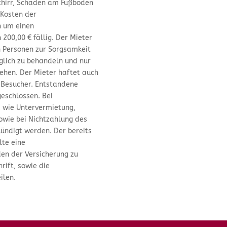
chirr, Schäden am Fußboden
 Kosten der
h um einen
 200,00 € fällig. Der Mieter
n Personen zur Sorgsamkeit
glich zu behandeln und nur
ehen. Der Mieter haftet auch
r Besucher. Entstandene
eschlossen. Bei
 wie Untervermietung,
owie bei Nichtzahlung des
kündigt werden. Der bereits
lte eine
den der Versicherung zu
ift, sowie die
ilen.