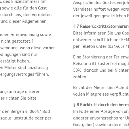
. des Einzelzimmers (im
Ansprüche des Gastes verjäh
 sowie alle für den Gast
Vermieter haftet wegen Vors
 durch uns, den Vermieter.
der jeweiligen gesetzlichen F
grund dieser Allgemeinen
§ 7 Reiserücktritt/Stornieru
Bitte informieren Sie uns üb
senen Ferienwohnung sowie
entweder schriftlich per E
nicht gestattet.?
per Telefon unter (034465) 7
nwendung, wenn diese vorher
edingungen sind nur
Eine Stornierung der Ferienw
bestätigt haben.
Reiseantritt kostenfrei mögli
n Mieter sind unzulässig
50%, danach und bei Nichte
bergungsvertrages führen.
zahlen.
Bricht der Mieter den Aufenth
hungsanfrage unserer
vollen Mietpreises verpflicht
 richten Sie bitte
§ 8 Rücktritt durch den Verm
r den Bergen 4, 06647 Bad
Im Falle einer Absage von un
saale-unstrut.de oder per
anderer unvorhersehbarer Um
Gastgeber) sowie andere nic