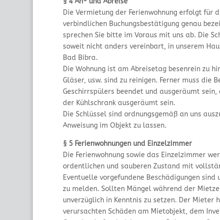
§ 4 An- und Abreise
Die Vermietung der Ferienwohnung erfolgt für die
verbindlichen Buchungsbestätigung genau bezeic
sprechen Sie bitte im Voraus mit uns ab. Die Sc
soweit nicht anders vereinbart, in unserem Hau
Bad Bibra.
Die Wohnung ist am Abreisetag besenrein zu hin
Gläser, usw. sind zu reinigen. Ferner muss die
Geschirrspülers beendet und ausgeräumt sein, 
der Kühlschrank ausgeräumt sein.
Die Schlüssel sind ordnungsgemäß an uns ausz
Anweisung im Objekt zu lassen.
§ 5 Ferienwohnungen und Einzelzimmer
Die Ferienwohnung sowie das Einzelzimmer wer
ordentlichen und sauberen Zustand mit vollstä
Eventuelle vorgefundene Beschädigungen sind 
zu melden. Sollten Mängel während der Mietzeit
unverzüglich in Kenntnis zu setzen. Der Mieter h
verursachten Schäden am Mietobjekt, dem Inve